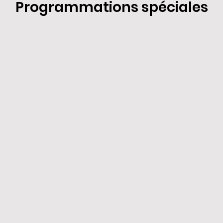
Programmations spéciales
laises
Jeu. 06 Aoû. 2026
VOF
19:45
ur nouveau
Ven. 07 Aoû. 2026
VF
13:00
it
Ven. 07 Aoû. 2026
VF
13:05
laises
Ven. 07 Aoû. 2026
VOF
13:15