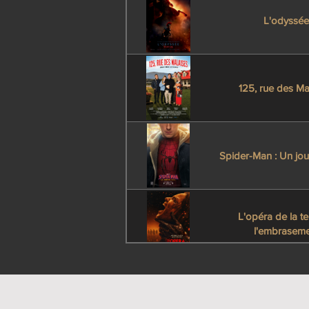
L'odyssée
125, rue des Ma
Spider-Man : Un jo
L'opéra de la te
l'embraseme
L'odyssée