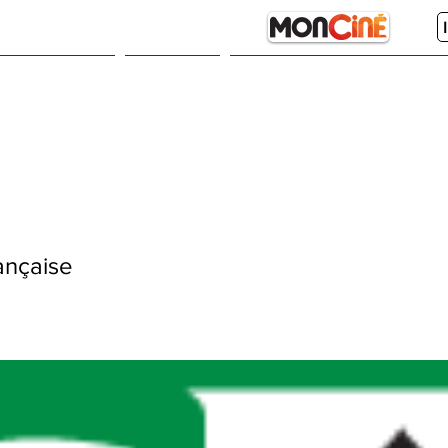
À l'affiche
À venir
Représentations et billets
ançaise